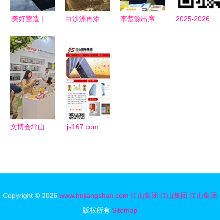
美好营造 |
白沙洲再添
李楚源出席
2025-2026
2020年金
新盘，旭辉
2021年服
年度江山市
地集团优秀
携手华宇打
贸会 江山
城市建设投
示范区盘点
造89万方江
集团推动中
资集团建设
江山集团篇
悦府，江山
医药文化全
项目勘察、
集团助力区
球传播
桩基检测及
域升级
基坑支护监
测入围开标
文博会坪山
js167.com
记录公示
馆 山林入
网站安全性
馆、文物焕
分析
新，江山集
团引领文创
Copyright © 2026
www.hnjiangshan.com
江山集团
江山集团
江山集团
新玩法
版权所有
Sitemap