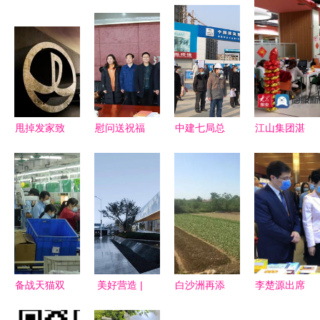
甩掉发家致
慰问送祝福
中建七局总
江山集团湛
富老本行！
寒冬腊月传
承包公司坤
山创客工厂
王健林布局
温情——江
达江山筑1
三年免房
万达四大玄
山集团温暖
号院项目获
租，诚邀创
机，江山集
行动纪实
业主江山集
业者入驻共
团迎新篇
团高度赞誉
创未来
备战天猫双
美好营造 |
白沙洲再添
李楚源出席
11，江山集
2020年金
新盘，旭辉
2021年服